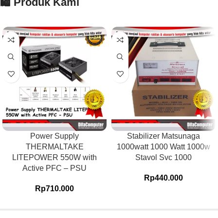
🛍️ Produk Kami
Power Supply
Stabilizer Matsunaga
THERMALTAKE
1000watt 1000 Watt 1000w
LITEPOWER 550W with
Stavol Svc 1000
Active PFC – PSU
Rp
440.000
Rp
710.000