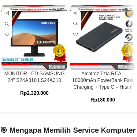
MONITOR LED SAMSUNG
Alcatroz Tzla REAL
24″ S24A310 LS24A310
10000mAh PowerBank Fast
Charging + Type C – Hitam
Rp
2.320.000
Rp
180.000
🎯 Mengapa Memilih Service Komputer