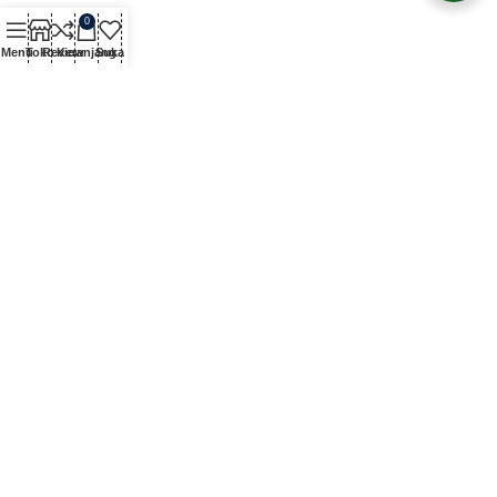
0
Menu
Toko
Review
Keranjang
Suka
DifaComputer adalah penyedia layanan service komputer,
laptop, printer, serta penjualan aksesoris IT dan kebutuhan