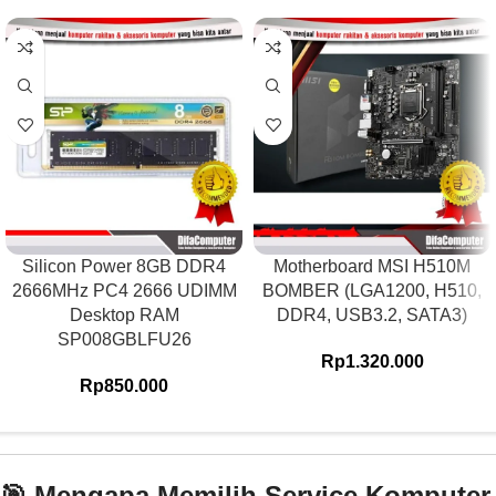
Silicon Power 8GB DDR4
Motherboard MSI H510M
2666MHz PC4 2666 UDIMM
BOMBER (LGA1200, H510,
Desktop RAM
DDR4, USB3.2, SATA3)
SP008GBLFU26
Rp
1.320.000
Rp
850.000
🎯 Mengapa Memilih Service Komputer