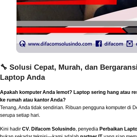
🔧
Solusi Cepat, Murah, dan Bergaran
Laptop Anda
Apakah komputer Anda lemot? Laptop sering hang atau rest
ke rumah atau kantor Anda?
Tenang, Anda tidak sendirian. Ribuan pengguna komputer di D
serupa setiap hari.
Kini hadir
CV. Difacom Solusindo
, penyedia
Perbaikan Lapt
bukan sekadar teknisi—kami adalah
partner IT
yang siap memba