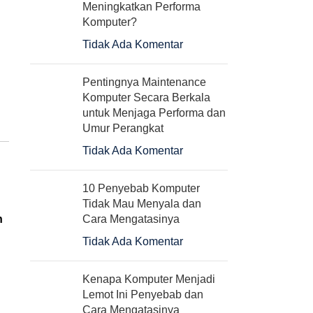
Meningkatkan Performa
Komputer?
Power supply enlight 400W
Portable Printer Thermal
black silver
Mini Bluetooth
Tidak Ada Komentar
BLUEPRINT ECO58
Rp
490.000
Baterai 18650
Pentingnya Maintenance
Komputer Secara Berkala
Rp
500.000
untuk Menjaga Performa dan
Umur Perangkat
Tidak Ada Komentar
10 Penyebab Komputer
Tidak Mau Menyala dan
n
Cara Mengatasinya
Tidak Ada Komentar
Kenapa Komputer Menjadi
Lemot Ini Penyebab dan
Cara Mengatasinya