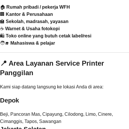
🏠
Rumah pribadi / pekerja WFH
🏢
Kantor & Perusahaan
🏫
Sekolah, madrasah, yayasan
☕
Warnet & Usaha fotokopi
🛍️
Toko online yang butuh cetak label/resi
🧑‍🎓
Mahasiswa & pelajar
📍 Area Layanan Service Printer
Panggilan
Kami siap datang langsung ke lokasi Anda di area:
Depok
Beji, Pancoran Mas, Cipayung, Cilodong, Limo, Cinere,
Cimanggis, Tapos, Sawangan