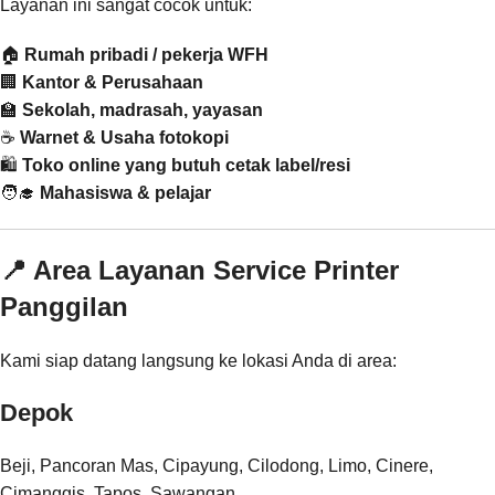
Layanan ini sangat cocok untuk:
🏠
Rumah pribadi / pekerja WFH
🏢
Kantor & Perusahaan
🏫
Sekolah, madrasah, yayasan
☕
Warnet & Usaha fotokopi
🛍️
Toko online yang butuh cetak label/resi
🧑‍🎓
Mahasiswa & pelajar
📍 Area Layanan Service Printer
Panggilan
Kami siap datang langsung ke lokasi Anda di area:
Depok
Beji, Pancoran Mas, Cipayung, Cilodong, Limo, Cinere,
Cimanggis, Tapos, Sawangan