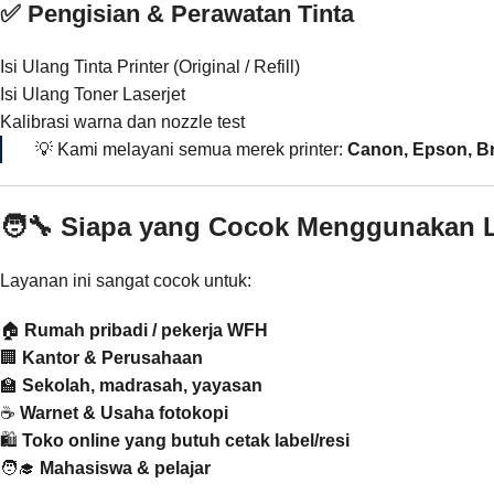
✅ Pengisian & Perawatan Tinta
Isi Ulang Tinta Printer (Original / Refill)
Isi Ulang Toner Laserjet
Kalibrasi warna dan nozzle test
💡 Kami melayani semua merek printer:
Canon, Epson, B
🧑‍🔧 Siapa yang Cocok Menggunakan
Layanan ini sangat cocok untuk:
🏠
Rumah pribadi / pekerja WFH
🏢
Kantor & Perusahaan
🏫
Sekolah, madrasah, yayasan
☕
Warnet & Usaha fotokopi
🛍️
Toko online yang butuh cetak label/resi
🧑‍🎓
Mahasiswa & pelajar