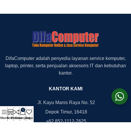
DifaComputer adalah penyedia layanan service komputer,
laptop, printer, serta penjualan aksesoris IT dan kebutuhan
kantor.
KANTOR KAMI
Jl. Kayu Manis Raya No. 52
0
Depok Timur, 16418
Menu
Toko
Review
Keranjang
Suka
+62 852-1112-7625
+62 812-8777-2705