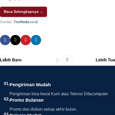
Baca Selengkapnya →
Sumber:
TrenMedia.co.id
Lebih Baru
Lebih Tua
01.
Pengiriman Mudah
Pengiriman bisa lewat Kurir atau Teknisi Difacomputer
02.
Promo Bulanan
Promo dan diskon setiap akhir bulan.
03.