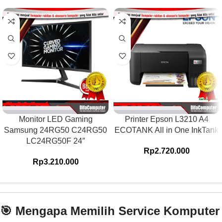
Monitor LED Gaming
Printer Epson L3210 A4
Samsung 24RG50 C24RG50
ECOTANK All in One InkTank
LC24RG50F 24″
Rp
2.720.000
Rp
3.210.000
🎯 Mengapa Memilih Service Komputer