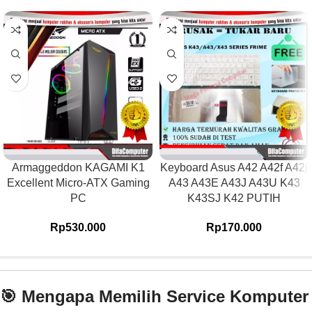
Armaggeddon KAGAMI K1
Keyboard Asus A42 A42f A42j
Excellent Micro-ATX Gaming
A43 A43E A43J A43U K43
PC
K43SJ K42 PUTIH
Rp
530.000
Rp
170.000
🎯 Mengapa Memilih Service Komputer