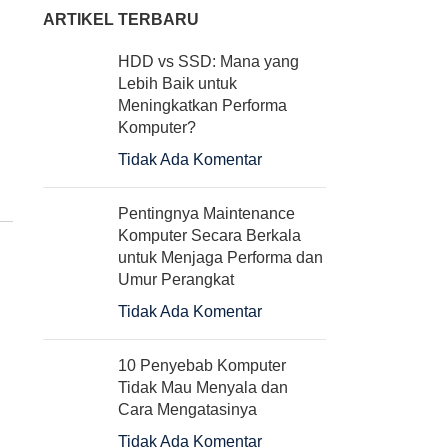
ARTIKEL TERBARU
HDD vs SSD: Mana yang
Printer HP Laserjet M107A /
Monitor LED ACER KG27
Lebih Baik untuk
Laser Jet M 107A
27″ Gaming FHD 1ms
Meningkatkan Performa
75Hz VGA HDMI
Komputer?
Rp
1.720.000
Rp
2.910.000
Tidak Ada Komentar
Pentingnya Maintenance
Komputer Secara Berkala
untuk Menjaga Performa dan
Umur Perangkat
Tidak Ada Komentar
10 Penyebab Komputer
Tidak Mau Menyala dan
Cara Mengatasinya
Tidak Ada Komentar