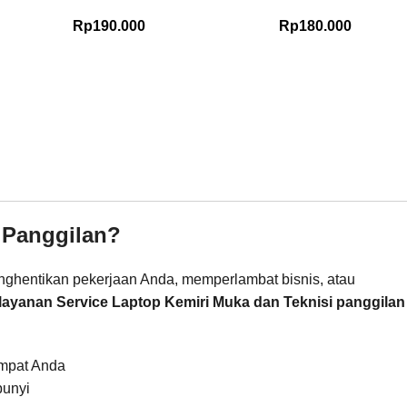
Rp
190.000
Rp
180.000
 Panggilan?
menghentikan pekerjaan Anda, memperlambat bisnis, atau
layanan Service Laptop Kemiri Muka dan Teknisi panggilan
empat Anda
bunyi