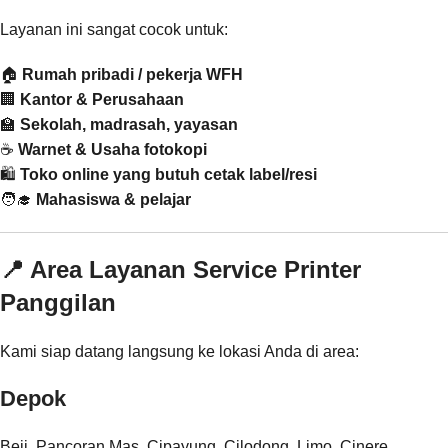
Layanan ini sangat cocok untuk:
🏠
Rumah pribadi / pekerja WFH
🏢
Kantor & Perusahaan
🏫
Sekolah, madrasah, yayasan
☕
Warnet & Usaha fotokopi
🛍️
Toko online yang butuh cetak label/resi
🧑‍🎓
Mahasiswa & pelajar
📍 Area Layanan Service Printer
Panggilan
Kami siap datang langsung ke lokasi Anda di area:
Depok
Beji, Pancoran Mas, Cipayung, Cilodong, Limo, Cinere,