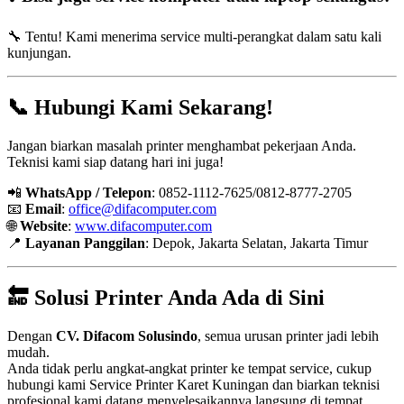
🔧 Tentu! Kami menerima service multi-perangkat dalam satu kali
kunjungan.
📞 Hubungi Kami Sekarang!
Jangan biarkan masalah printer menghambat pekerjaan Anda.
Teknisi kami siap datang hari ini juga!
📲
WhatsApp / Telepon
: 0852-1112-7625/0812-8777-2705
📧
Email
:
office@difacomputer.com
🌐
Website
:
www.difacomputer.com
📍
Layanan Panggilan
: Depok, Jakarta Selatan, Jakarta Timur
🔚 Solusi Printer Anda Ada di Sini
Dengan
CV. Difacom Solusindo
, semua urusan printer jadi lebih
mudah.
Anda tidak perlu angkat-angkat printer ke tempat service, cukup
hubungi kami Service Printer Karet Kuningan dan biarkan teknisi
profesional kami datang menyelesaikannya langsung di tempat