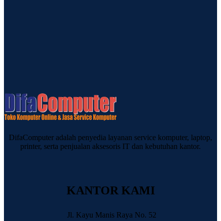
DifaComputer adalah penyedia layanan service komputer, laptop,
printer, serta penjualan aksesoris IT dan kebutuhan kantor.
KANTOR KAMI
Jl. Kayu Manis Raya No. 52