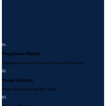
01.
Pengiriman Mudah
Pengiriman bisa lewat Kurir atau Teknisi Difacomputer
02.
Promo Bulanan
Promo dan diskon setiap akhir bulan.
03.