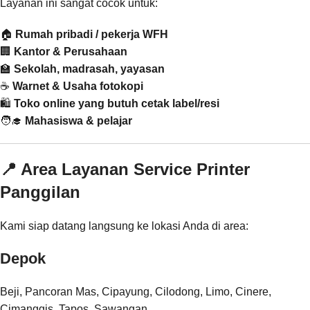
Layanan ini sangat cocok untuk:
🏠
Rumah pribadi / pekerja WFH
🏢
Kantor & Perusahaan
🏫
Sekolah, madrasah, yayasan
☕
Warnet & Usaha fotokopi
🛍️
Toko online yang butuh cetak label/resi
🧑‍🎓
Mahasiswa & pelajar
📍 Area Layanan Service Printer
Panggilan
Kami siap datang langsung ke lokasi Anda di area:
Depok
Beji, Pancoran Mas, Cipayung, Cilodong, Limo, Cinere,
Cimanggis, Tapos, Sawangan