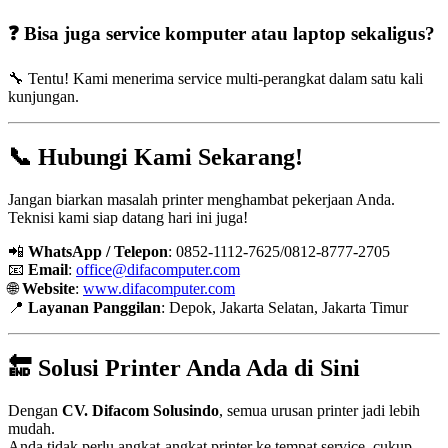
❓ Bisa juga service komputer atau laptop sekaligus?
🔧 Tentu! Kami menerima service multi-perangkat dalam satu kali
kunjungan.
📞 Hubungi Kami Sekarang!
Jangan biarkan masalah printer menghambat pekerjaan Anda.
Teknisi kami siap datang hari ini juga!
📲
WhatsApp / Telepon
: 0852-1112-7625/0812-8777-2705
📧
Email
:
office@difacomputer.com
🌐
Website
:
www.difacomputer.com
📍
Layanan Panggilan
: Depok, Jakarta Selatan, Jakarta Timur
🔚 Solusi Printer Anda Ada di Sini
Dengan
CV. Difacom Solusindo
, semua urusan printer jadi lebih
mudah.
Anda tidak perlu angkat-angkat printer ke tempat service, cukup