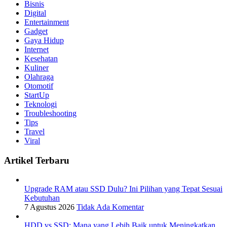
Bisnis
Digital
Entertainment
Gadget
Gaya Hidup
Internet
Kesehatan
Kuliner
Olahraga
Otomotif
StartUp
Teknologi
Troubleshooting
Tips
Travel
Viral
Artikel Terbaru
Upgrade RAM atau SSD Dulu? Ini Pilihan yang Tepat Sesuai
Kebutuhan
7 Agustus 2026
Tidak Ada Komentar
HDD vs SSD: Mana yang Lebih Baik untuk Meningkatkan