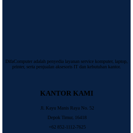
DifaComputer adalah penyedia layanan service komputer, laptop,
printer, serta penjualan aksesoris IT dan kebutuhan kantor.
KANTOR KAMI
Jl. Kayu Manis Raya No. 52
Depok Timur, 16418
+62 852-1112-7625