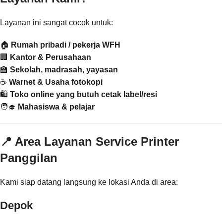
Layanan ini sangat cocok untuk:
🏠
Rumah pribadi / pekerja WFH
🏢
Kantor & Perusahaan
🏫
Sekolah, madrasah, yayasan
☕
Warnet & Usaha fotokopi
🛍️
Toko online yang butuh cetak label/resi
🧑‍🎓
Mahasiswa & pelajar
📍 Area Layanan Service Printer
Panggilan
Kami siap datang langsung ke lokasi Anda di area:
Depok