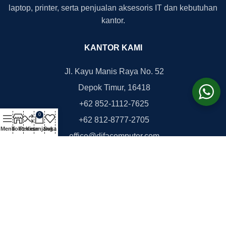
laptop, printer, serta penjualan aksesoris IT dan kebutuhan
kantor.
KANTOR KAMI
Jl. Kayu Manis Raya No. 52
Depok Timur, 16418
+62 852-1112-7625
0
+62 812-8777-2705
Menu
Toko
Review
Keranjang
Suka
office@difacomputer.com
Copyright © 2026
DifaComputer.com