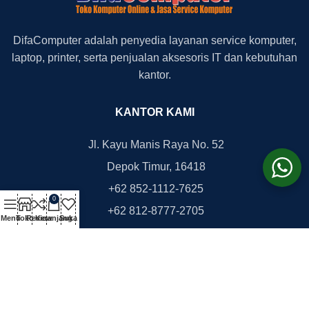
DifaComputer adalah penyedia layanan service komputer,
laptop, printer, serta penjualan aksesoris IT dan kebutuhan
kantor.
KANTOR KAMI
Jl. Kayu Manis Raya No. 52
Depok Timur, 16418
+62 852-1112-7625
0
+62 812-8777-2705
Menu
Toko
Review
Keranjang
Suka
office@difacomputer.com