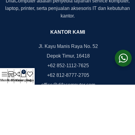
DifaComputer adalah penyedia layanan service komputer,
laptop, printer, serta penjualan aksesoris IT dan kebutuhan
kantor.
KANTOR KAMI
Jl. Kayu Manis Raya No. 52
Depok Timur, 16418
+62 852-1112-7625
0
+62 812-8777-2705
Menu
Toko
Review
Keranjang
Suka
office@difacomputer.com
Copyright © 2026
DifaComputer.com