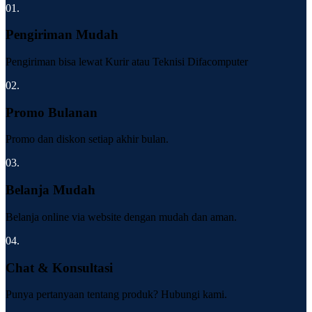
01.
Pengiriman Mudah
Pengiriman bisa lewat Kurir atau Teknisi Difacomputer
02.
Promo Bulanan
Promo dan diskon setiap akhir bulan.
03.
Belanja Mudah
Belanja online via website dengan mudah dan aman.
04.
Chat & Konsultasi
Punya pertanyaan tentang produk? Hubungi kami.