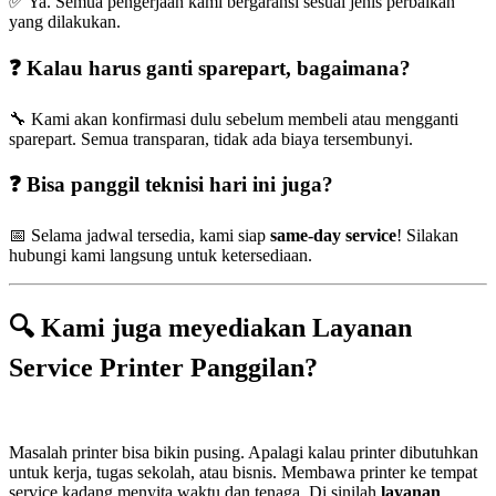
✅ Ya. Semua pengerjaan kami bergaransi sesuai jenis perbaikan
yang dilakukan.
❓ Kalau harus ganti sparepart, bagaimana?
🔧 Kami akan konfirmasi dulu sebelum membeli atau mengganti
sparepart. Semua transparan, tidak ada biaya tersembunyi.
❓ Bisa panggil teknisi hari ini juga?
📅 Selama jadwal tersedia, kami siap
same-day service
! Silakan
hubungi kami langsung untuk ketersediaan.
🔍 Kami juga meyediakan Layanan
Service Printer Panggilan?
Masalah printer bisa bikin pusing. Apalagi kalau printer dibutuhkan
untuk kerja, tugas sekolah, atau bisnis. Membawa printer ke tempat
service kadang menyita waktu dan tenaga. Di sinilah
layanan