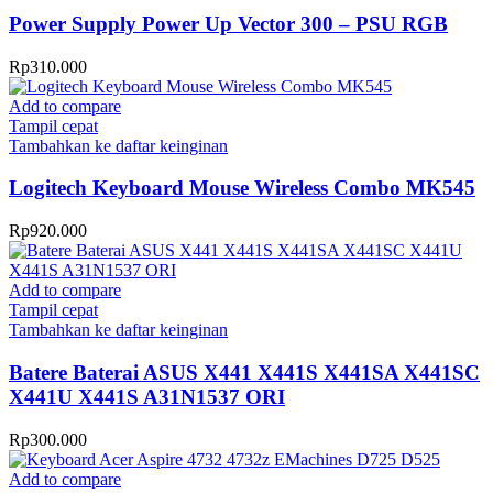
Power Supply Power Up Vector 300 – PSU RGB
Rp
310.000
Add to compare
Tampil cepat
Tambahkan ke daftar keinginan
Logitech Keyboard Mouse Wireless Combo MK545
Rp
920.000
Add to compare
Tampil cepat
Tambahkan ke daftar keinginan
Batere Baterai ASUS X441 X441S X441SA X441SC
X441U X441S A31N1537 ORI
Rp
300.000
Add to compare