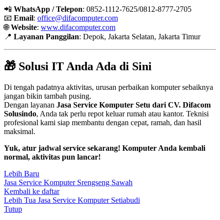
📲
WhatsApp / Telepon
: 0852-1112-7625/0812-8777-2705
📧
Email
:
office@difacomputer.com
🌐
Website
:
www.difacomputer.com
📍
Layanan Panggilan
: Depok, Jakarta Selatan, Jakarta Timur
🎁 Solusi IT Anda Ada di Sini
Di tengah padatnya aktivitas, urusan perbaikan komputer sebaiknya
jangan bikin tambah pusing.
Dengan layanan
Jasa Service Komputer Setu dari CV. Difacom
Solusindo
, Anda tak perlu repot keluar rumah atau kantor. Teknisi
profesional kami siap membantu dengan cepat, ramah, dan hasil
maksimal.
Yuk, atur jadwal service sekarang! Komputer Anda kembali
normal, aktivitas pun lancar!
Lebih Baru
Jasa Service Komputer Srengseng Sawah
Kembali ke daftar
Lebih Tua
Jasa Service Komputer Setiabudi
Tutup