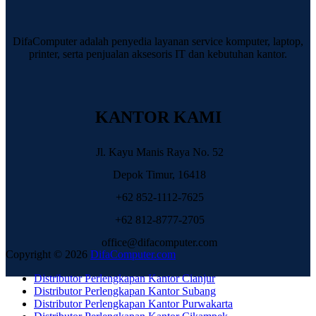
DifaComputer adalah penyedia layanan service komputer, laptop,
printer, serta penjualan aksesoris IT dan kebutuhan kantor.
KANTOR KAMI
Jl. Kayu Manis Raya No. 52
Depok Timur, 16418
+62 852-1112-7625
+62 812-8777-2705
office@difacomputer.com
Copyright © 2026
DifaComputer.com
Distributor Perlengkapan Kantor Cianjur
Distributor Perlengkapan Kantor Subang
Distributor Perlengkapan Kantor Purwakarta