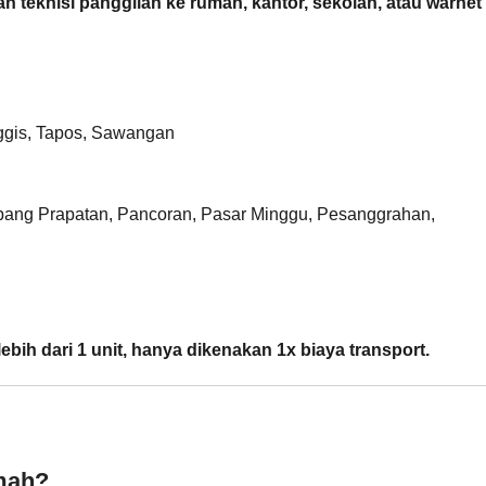
teknisi panggilan ke rumah, kantor, sekolah, atau warnet
nggis, Tapos, Sawangan
pang Prapatan, Pancoran, Pasar Minggu, Pesanggrahan,
ebih dari 1 unit, hanya dikenakan 1x biaya transport.
umah?