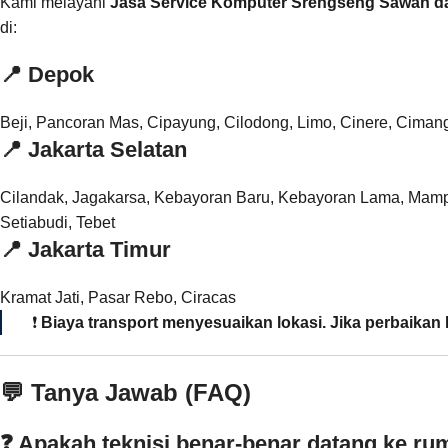
Kami melayani
Jasa Service Komputer Srengseng Sawah dan 
di:
📍
Depok
Beji, Pancoran Mas, Cipayung, Cilodong, Limo, Cinere, Cima
📍
Jakarta Selatan
Cilandak, Jagakarsa, Kebayoran Baru, Kebayoran Lama, Mam
Setiabudi, Tebet
📍
Jakarta Timur
Kramat Jati, Pasar Rebo, Ciracas
❗
Biaya transport menyesuaikan lokasi. Jika perbaikan l
💬 Tanya Jawab (FAQ)
❓ Apakah teknisi benar-benar datang ke r