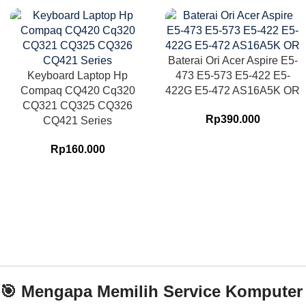
Baterai Ori Acer Aspire E5-
Keyboard Laptop Hp
473 E5-573 E5-422 E5-
Compaq CQ420 Cq320
422G E5-472 AS16A5K OR
CQ321 CQ325 CQ326
Rp
390.000
CQ421 Series
Rp
160.000
🎯 Mengapa Memilih Service Komputer