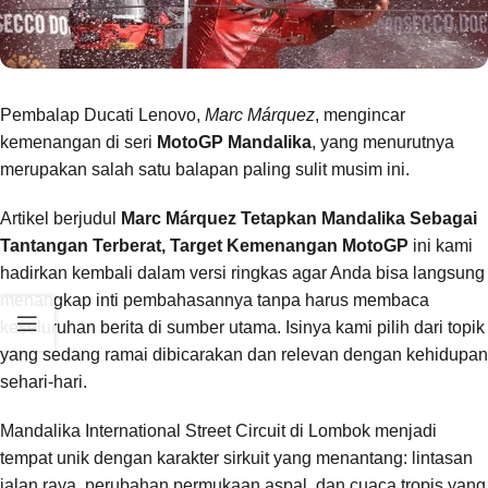
Pembalap Ducati Lenovo,
Marc Márquez
, mengincar
kemenangan di seri
MotoGP Mandalika
, yang menurutnya
merupakan salah satu balapan paling sulit musim ini.
Artikel berjudul
Marc Márquez Tetapkan Mandalika Sebagai
Tantangan Terberat, Target Kemenangan MotoGP
ini kami
hadirkan kembali dalam versi ringkas agar Anda bisa langsung
menangkap inti pembahasannya tanpa harus membaca
keseluruhan berita di sumber utama. Isinya kami pilih dari topik
yang sedang ramai dibicarakan dan relevan dengan kehidupan
sehari-hari.
Mandalika International Street Circuit di Lombok menjadi
tempat unik dengan karakter sirkuit yang menantang: lintasan
jalan raya, perubahan permukaan aspal, dan cuaca tropis yang