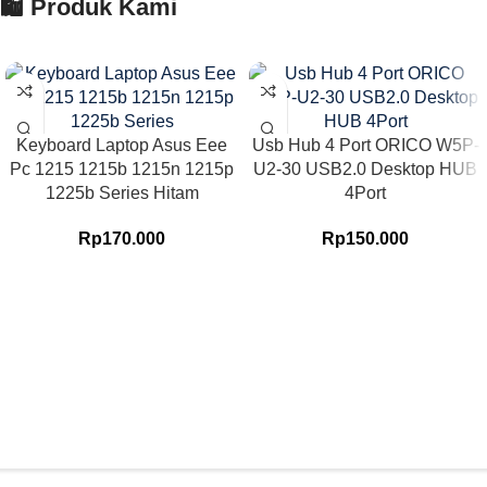
🛍️ Produk Kami
Keyboard Laptop Asus Eee
Usb Hub 4 Port ORICO W5P-
Pc 1215 1215b 1215n 1215p
U2-30 USB2.0 Desktop HUB
1225b Series Hitam
4Port
Rp
170.000
Rp
150.000